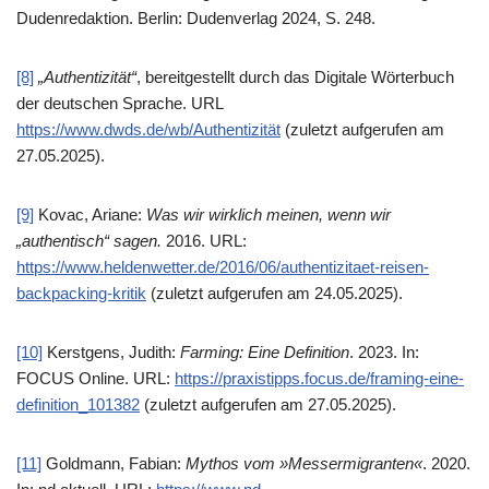
Dudenredaktion. Berlin: Dudenverlag 2024, S. 248.
[8]
„Authentizität“
, bereitgestellt durch das Digitale Wörterbuch
der deutschen Sprache. URL
https://www.dwds.de/wb/Authentizität
(zuletzt aufgerufen am
27.05.2025).
[9]
Kovac, Ariane:
Was wir wirklich meinen, wenn wir
„authentisch“ sagen.
2016. URL:
https://www.heldenwetter.de/2016/06/authentizitaet-reisen-
backpacking-kritik
(zuletzt aufgerufen am 24.05.2025).
[10]
Kerstgens, Judith:
Farming: Eine Definition
. 2023. In:
FOCUS Online. URL:
https://praxistipps.focus.de/framing-eine-
definition_101382
(zuletzt aufgerufen am 27.05.2025).
[11]
Goldmann, Fabian:
Mythos vom »Messermigranten«
. 2020.