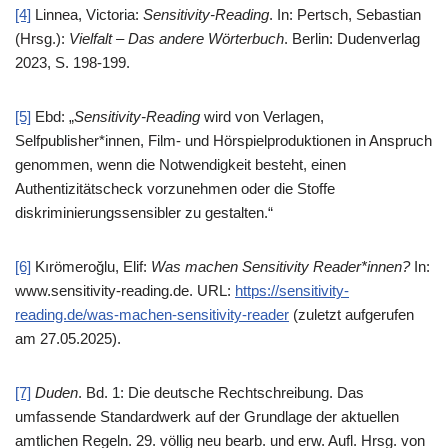
[4]
Linnea, Victoria:
Sensitivity-Reading
. In: Pertsch, Sebastian
(Hrsg.):
Vielfalt – Das andere Wörterbuch
. Berlin: Dudenverlag
2023, S. 198-199.
[5]
Ebd: „
Sensitivity-Reading
wird von Verlagen,
Selfpublisher*innen, Film- und Hörspielproduktionen in Anspruch
genommen, wenn die Notwendigkeit besteht, einen
Authentizitätscheck vorzunehmen oder die Stoffe
diskriminierungssensibler zu gestalten.“
[6]
Kırömeroğlu, Elif:
Was machen Sensitivity Reader*innen?
In:
www.sensitivity-reading.de. URL:
https://sensitivity-
reading.de/was-machen-sensitivity-reader
(zuletzt aufgerufen
am 27.05.2025).
[7]
Duden
. Bd. 1: Die deutsche Rechtschreibung. Das
umfassende Standardwerk auf der Grundlage der aktuellen
amtlichen Regeln. 29. völlig neu bearb. und erw. Aufl. Hrsg. von